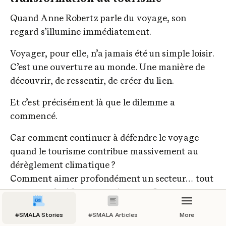
Quand Anne Robertz parle du voyage, son 
regard s’illumine immédiatement.
Voyager, pour elle, n’a jamais été un simple loisir. 
C’est une ouverture au monde. Une manière de 
découvrir, de ressentir, de créer du lien.
Et c’est précisément là que le dilemme a 
commencé.
Car comment continuer à défendre le voyage 
quand le tourisme contribue massivement au 
dérèglement climatique ?

Comment aimer profondément un secteur… tout 
en voyant lucidement ses impacts ?
C’est de cette tension qu’est née Greentripper.
#SMALA Stories
#SMALA Articles
More