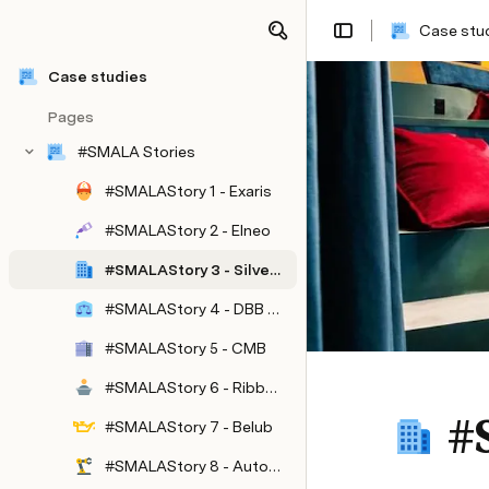
Case stu
Case studies
Pages
#SMALA Stories
#SMALAStory 1 - Exaris
#SMALAStory 2 - Elneo
#SMALAStory 3 - Silversquare
#SMALAStory 4 - DBB Defenso
#SMALAStory 5 - CMB
#SMALAStory 6 - Ribbon Agency
#
#SMALAStory 7 - Belub
#SMALAStory 8 - Automation & Robotics