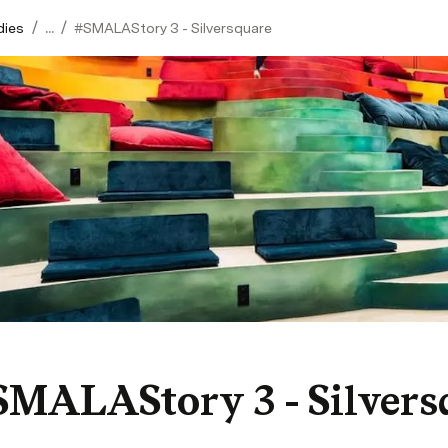
/
/
dies
...
#SMALAStory 3 - Silversquare
SMALAStory 3 - Silvers