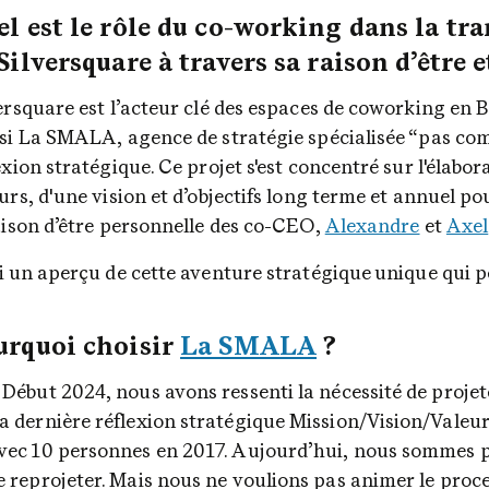
l est le rôle du co-working dans la tra
Silversquare à travers sa raison d’être e
ersquare est l’acteur clé des espaces de coworking en B
si La SMALA, agence de stratégie spécialisée “pas co
exion stratégique. Ce projet s'est concentré sur l'élabor
urs, d'une vision et d’objectifs long terme et annuel pou
aison d’être personnelle des co-CEO, 
Alexandre
 et 
Axel
i un aperçu de cette aventure stratégique unique qui p
rquoi choisir 
La SMALA
 ?
 Début 2024, nous avons ressenti la nécessité de projeter
a dernière réflexion stratégique Mission/Vision/Valeurs
vec 10 personnes en 2017. Aujourd’hui, nous sommes pl
e reprojeter. Mais nous ne voulions pas animer le pro