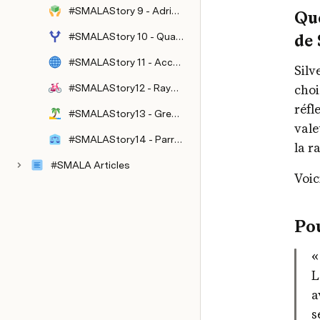
#SMALAStory 9 - Adrien Bussière et Olivier Hamant
Que
de 
#SMALAStory 10 - Quand une ambition commune éclaire la transmission
#SMALAStory 11 - AccentLanguages
Silv
#SMALAStory12 - Rayon 9
choi
réfl
#SMALAStory13 - Greentripper
vale
#SMALAStory14 - Parralaxe
la r
#SMALA Articles
Voic
Pou
«
L
a
s