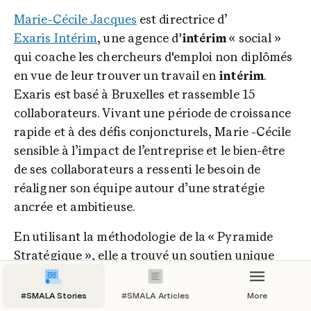
Marie-Cécile Jacques
 est directrice d’
Exaris Intérim
, une agence d'
intérim
 « social » 
qui coache les chercheurs d'emploi non diplômés 
en vue de leur trouver un travail en 
intérim
. 
Exaris est basé à Bruxelles et rassemble 15 
collaborateurs. Vivant une période de croissance 
rapide et à des défis conjoncturels, Marie -Cécile 
sensible à l’impact de l’entreprise et le bien-être 
de ses collaborateurs a ressenti le besoin de 
réaligner son équipe autour d’une stratégie 
ancrée et ambitieuse.
En utilisant la méthodologie de la « Pyramide 
Stratégique », elle a trouvé un soutien unique 
pour recentrer son entreprise sur sa raison 
d’être, tout en intégrant des objectifs concrets et 
#SMALA Stories
#SMALA Articles
More