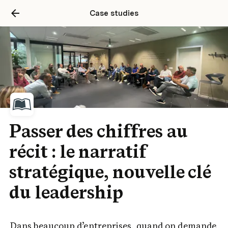
Case studies
ech, IA, High-Tech
Passer des chiffres au
 nos PME
récit : le narratif
stratégique, nouvelle clé
 dernier, La SMALA a réuni ses 
du leadership
es dirigeants de PMEs) à Bruxelles 
autour d’une question qui nous concerne tous : 
Dans beaucoup d’entreprises, quand on demande 
nologie pour prendre soin de notre 