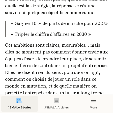
quelle est la stratégie, la réponse se résume 
souvent à quelques objectifs commerciaux :
e pour plonger dans l’ambiguïté, 
les points de vue et imaginer des 
« Gagner 10 % de parts de marché pour 2027»
s qui réconcilient innovation et 
 sans tomber dans le techno-
« Tripler le chiffre d’affaires en 2030 »
sme.
Ces ambitions sont claires, mesurables… mais 
es inspirantes ont ouvert la réflexion :
elles ne montrent pas comment donner envie aux 
équipes d’oser, de prendre leur place, de se sentir 
 Brion
, CEO d’I-Care Group et 
bien et fières de contribuer au projet d’entreprise. 
 de l’année sur le thème CARE,
Elles ne disent rien du sens : pourquoi on agit, 
r
, CEO d’Opinum, expert en data et 
comment on choisit de jouer un rôle dans ce 
rable,
monde en mutation, et de quelle manière on 
projette l’entreprise dans un futur à long terme.
Duchesne
, CEO de Merytherm, acteur 
iel engagé.
Or en 2025, les marchés sont complexes, 
#SMALA Stories
#SMALA Articles
More
incertains, traversés par des transitions 